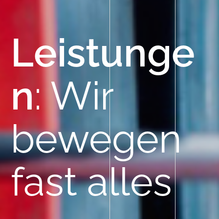
Leistunge
n
: Wir
bewegen
fast alles