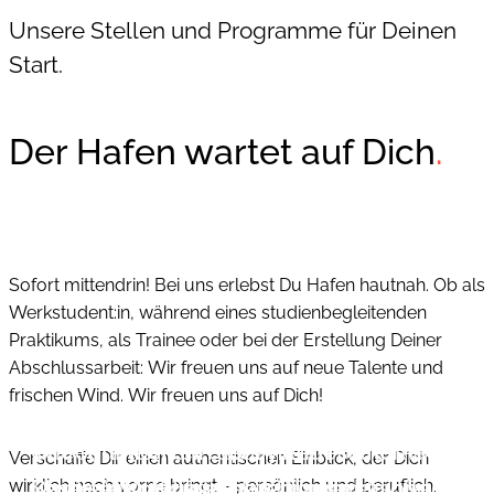
Unsere Stellen und Programme für Deinen
Start.
Der Hafen wartet auf Dich
.
Sofort mittendrin! Bei uns erlebst Du Hafen hautnah. Ob als
Werkstudent:in, während eines studienbegleitenden
Praktikums, als Trainee oder bei der Erstellung Deiner
Abschlussarbeit: Wir freuen uns auf neue Talente und
frischen Wind. Wir freuen uns auf Dich!
Wie funktioniert das System Hafen? Mit
Dir fehlt noch ein spannendes Thema für
Verschaffe Dir einen authentischen Einblick, der Dich
Studieren und gleichzeitig praktische
unseren Praktikumsprogrammen bieten
Deine Abschlussarbeit? Unser
wirklich nach vorne bringt – persönlich und beruflich.