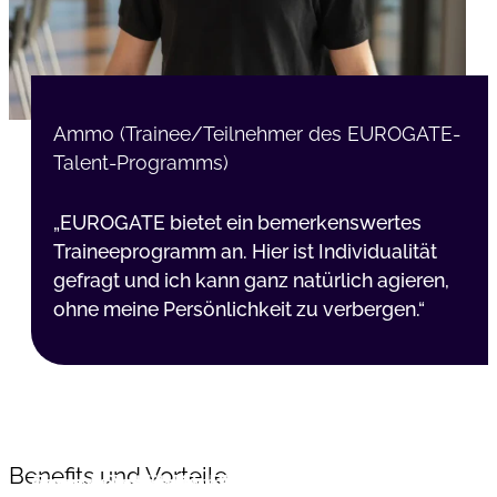
Ammo (Trainee/Teilnehmer des EUROGATE-
Talent-Programms)
„EUROGATE bietet ein bemerkenswertes
Traineeprogramm an. Hier ist Individualität
gefragt und ich kann ganz natürlich agieren,
ohne meine Persönlichkeit zu verbergen.“
An der Kaje zählt das Heute. Aber wir
Du gehörst von Anfang an zu unserem
Wir schätzen Dein Talent! Am
Du bist Hafen! Und verantwortlich für
denken auch an morgen. Wir bieten Dir
Benefits und Vorteile
Team! Damit Du Dich bei uns sofort
Containerterminal erwarten Dich
eigene Projekte. Mit Deinen Ideen bist
verschiedene Benefits, für einen Job mit