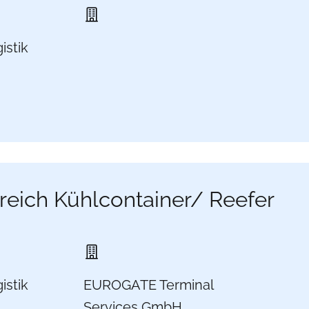
istik
reich Kühlcontainer/ Reefer
istik
EUROGATE Terminal
Services GmbH,