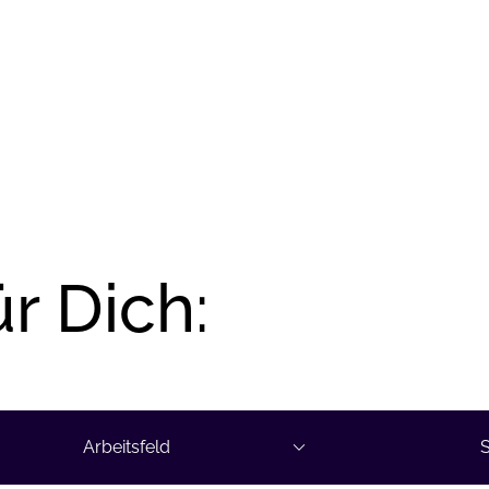
r Dich:
Arbeitsfeld
S