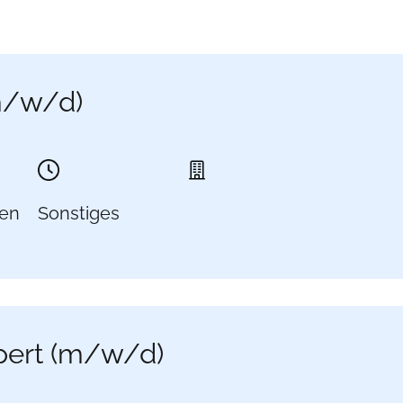
m/w/d)
en
Sonstiges
pert (m/w/d)