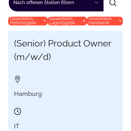
Nach offenen Stellen filtern
Gewerblich
Gewerblich
Gewerblich
x
x
x
Hafenlogistik
Lagerlogistik
Handwerk
(Senior) Product Owner
(m/w/d)
Hamburg
IT