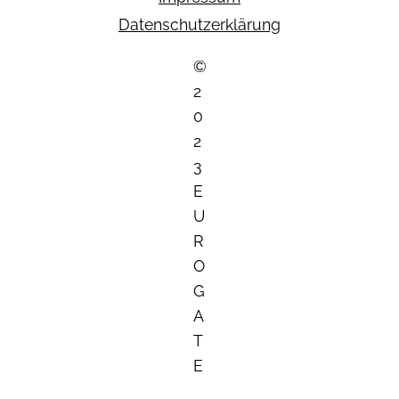
Datenschutzerklärung
©
2
0
2
3
E
U
R
O
G
A
T
E